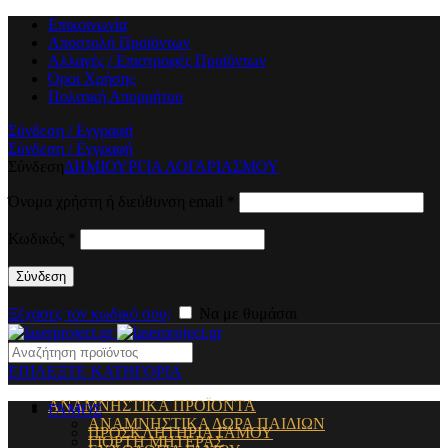
Επικοινωνία
Αποστολή Προϊόντων
Αλλαγές / Επιστροφές Προϊόντων
Όροι Χρήσης
Πολιτική Απορρήτου
Σύνδεση / Εγγραφή
Σύνδεση / Εγγραφή
Σύνδεση
ΔΗΜΙΟΥΡΓΙΑ ΛΟΓΑΡΙΑΣΜΟΥ
Όνομα χρήστη ή διεύθυνση email
*
Κωδικός
*
Σύνδεση
Ξέχασες τον κωδικό σου;
Να με θυμάσαι
ΕΠΙΛΕΞΤΕ ΚΑΤΗΓΟΡΙΑ
ΑΝΑΜΝΗΣΤΙΚΑ ΠΡΟΪΟΝΤΑ
ΓΑΜΟΣ
ΑΝΑΜΝΗΣΤΙΚΑ ΔΩΡΑ ΠΑΙΔΙΩΝ
ΠΡΟΣΚΛΗΤΗΡΙΑ ΓΑΜΟΥ
ΓΙΟΡΤΗ ΜΗΤΕΡΑΣ