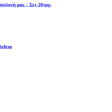
συλλογή μας – Σετ 20τμχ.
10x8cm