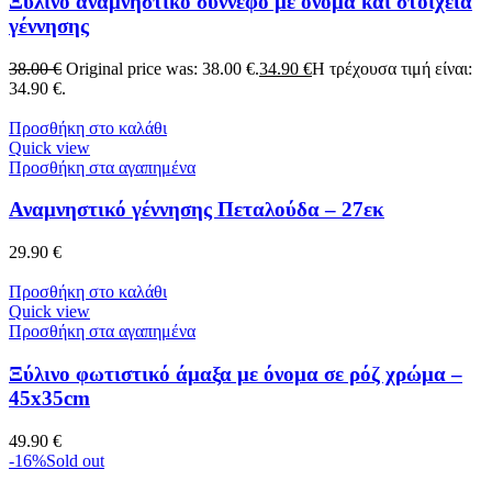
Ξύλινο αναμνηστικό σύννεφο με όνομα και στοιχεία
γέννησης
38.00
€
Original price was: 38.00 €.
34.90
€
Η τρέχουσα τιμή είναι:
34.90 €.
Προσθήκη στο καλάθι
Quick view
Προσθήκη στα αγαπημένα
Αναμνηστικό γέννησης Πεταλούδα – 27εκ
29.90
€
Προσθήκη στο καλάθι
Quick view
Προσθήκη στα αγαπημένα
Ξύλινο φωτιστικό άμαξα με όνομα σε ρόζ χρώμα –
45x35cm
49.90
€
-16%
Sold out