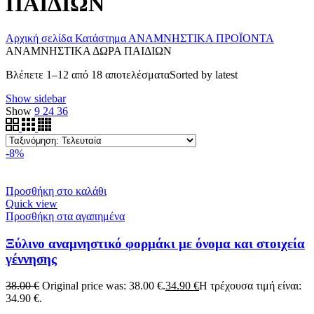
ΠΑΙΔΙΩΝ
Αρχική σελίδα
Κατάστημα
ΑΝΑΜΝΗΣΤΙΚΑ ΠΡΟΪΟΝΤΑ
ΑΝΑΜΝΗΣΤΙΚΑ ΔΩΡΑ ΠΑΙΔΙΩΝ
Βλέπετε 1–12 από 18 αποτελέσματα
Sorted by latest
Show sidebar
Show
9
24
36
-8%
Προσθήκη στο καλάθι
Quick view
Προσθήκη στα αγαπημένα
Ξύλινο αναμνηστικό φορμάκι με όνομα και στοιχεία
γέννησης
38.00
€
Original price was: 38.00 €.
34.90
€
Η τρέχουσα τιμή είναι:
34.90 €.