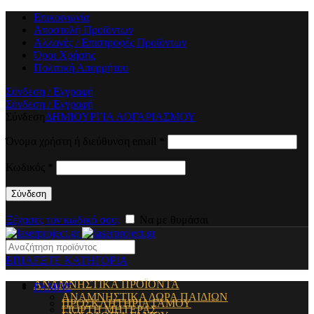
Επικοινωνία
Αποστολή Προϊόντων
Αλλαγές / Επιστροφές Προϊόντων
Όροι Χρήσης
Πολιτική Απορρήτου
Σύνδεση / Εγγραφή
Σύνδεση / Εγγραφή
Σύνδεση
ΔΗΜΙΟΥΡΓΙΑ ΛΟΓΑΡΙΑΣΜΟΥ
Όνομα χρήστη ή διεύθυνση email
*
Κωδικός
*
Σύνδεση
Ξέχασες τον κωδικό σου;
Να με θυμάσαι
ΕΠΙΛΕΞΤΕ ΚΑΤΗΓΟΡΙΑ
ΑΝΑΜΝΗΣΤΙΚΑ ΠΡΟΪΟΝΤΑ
ΓΑΜΟΣ
ΑΝΑΜΝΗΣΤΙΚΑ ΔΩΡΑ ΠΑΙΔΙΩΝ
ΠΡΟΣΚΛΗΤΗΡΙΑ ΓΑΜΟΥ
ΓΙΟΡΤΗ ΜΗΤΕΡΑΣ