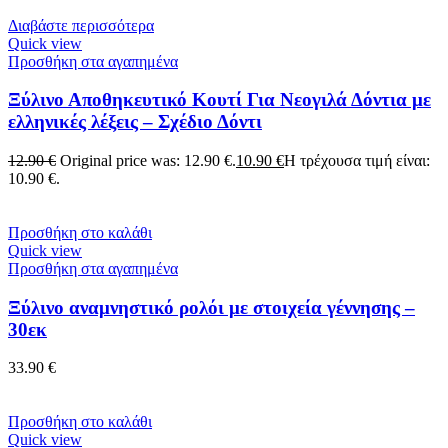
Διαβάστε περισσότερα
Quick view
Προσθήκη στα αγαπημένα
Ξύλινο Αποθηκευτικό Κουτί Για Νεογιλά Δόντια με
ελληνικές λέξεις – Σχέδιο Δόντι
12.90
€
Original price was: 12.90 €.
10.90
€
Η τρέχουσα τιμή είναι:
10.90 €.
Προσθήκη στο καλάθι
Quick view
Προσθήκη στα αγαπημένα
Ξύλινο αναμνηστικό ρολόι με στοιχεία γέννησης –
30εκ
33.90
€
Προσθήκη στο καλάθι
Quick view