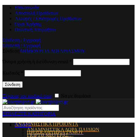
Επικοινωνία
Αποστολή Προϊόντων
Αλλαγές / Επιστροφές Προϊόντων
Όροι Χρήσης
Πολιτική Απορρήτου
Σύνδεση / Εγγραφή
Σύνδεση / Εγγραφή
Σύνδεση
ΔΗΜΙΟΥΡΓΙΑ ΛΟΓΑΡΙΑΣΜΟΥ
Όνομα χρήστη ή διεύθυνση email
*
Κωδικός
*
Σύνδεση
Ξέχασες τον κωδικό σου;
Να με θυμάσαι
ΕΠΙΛΕΞΤΕ ΚΑΤΗΓΟΡΙΑ
ΑΝΑΜΝΗΣΤΙΚΑ ΠΡΟΪΟΝΤΑ
ΓΑΜΟΣ
ΑΝΑΜΝΗΣΤΙΚΑ ΔΩΡΑ ΠΑΙΔΙΩΝ
ΠΡΟΣΚΛΗΤΗΡΙΑ ΓΑΜΟΥ
ΓΙΟΡΤΗ ΜΗΤΕΡΑΣ